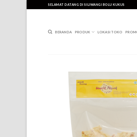
Skip
SELAMAT DATANG DI SILIWANGI BOLU KUKUS
to
content
BERANDA
PRODUK
LOKASI TOKO
PROM