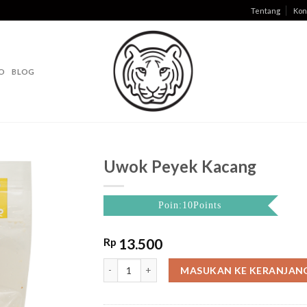
Tentang
Kon
O
BLOG
Uwok Peyek Kacang
Poin:10Points
Rp
13.500
Uwok Peyek Kacang quantity
MASUKAN KE KERANJAN