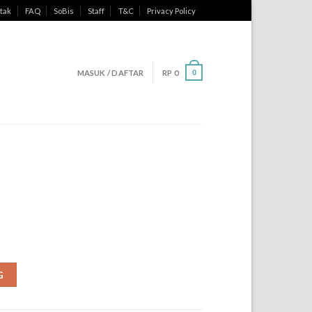
tak
FAQ
SoBis
Staff
T&C
Privacy Policy
MASUK / DAFTAR
RP
0
0
G