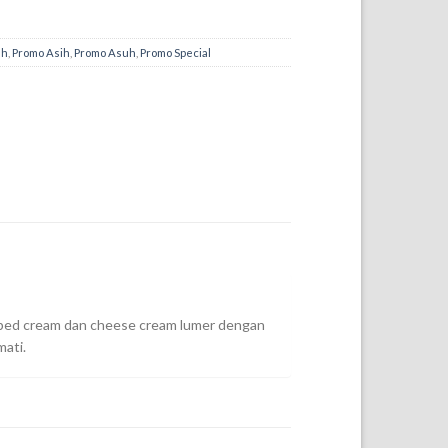
ah
,
Promo Asih
,
Promo Asuh
,
Promo Special
ipped cream dan cheese cream lumer dengan
mati.