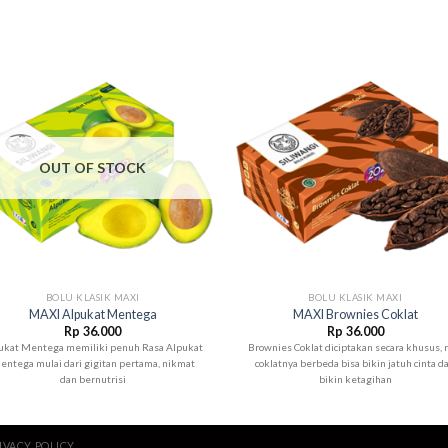
OUT OF STOCK
+
BOLU KLASIK MAXI
BOLU KLASIK MAXI
MAXI Alpukat Mentega
MAXI Brownies Coklat
Rp
36.000
Rp
36.000
ukat Mentega memiliki penuh Rasa Alpukat
Brownies Coklat diciptakan secara khusus, 
entega mulai dari gigitan pertama, nikmat
coklatnya berbeda bisa bikin jatuh cinta d
dan bernutrisi
bikin ketagihan
IVACY POLICY