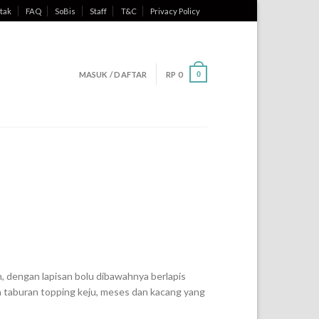
tak
FAQ
SoBis
Staff
T&C
Privacy Policy
MASUK / DAFTAR
RP
0
0
an, dengan lapisan bolu dibawahnya berlapis
taburan topping keju, meses dan kacang yang