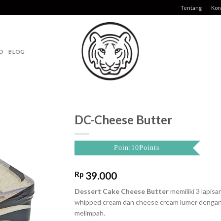
Tentang
Kon
O
BLOG
DC-Cheese Butter
Poin:10Points
Rp
39.000
Dessert Cake Cheese Butter
memiliki 3 lapis
whipped cream dan cheese cream lumer dengan 
melimpah.