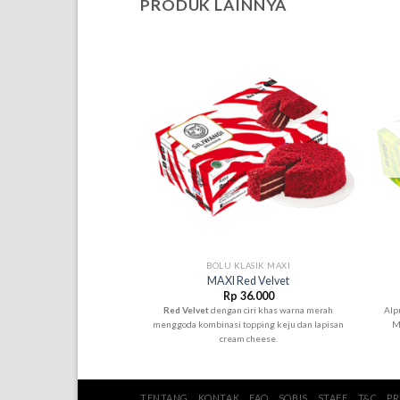
PRODUK LAINNYA
+
+
BOLU KLASIK MAXI
MAXI Red Velvet
Rp
36.000
Red Velvet
dengan ciri khas warna merah
Alp
menggoda kombinasi topping keju dan lapisan
M
cream cheese.
TENTANG
KONTAK
FAQ
SOBIS
STAFF
T&C
PR