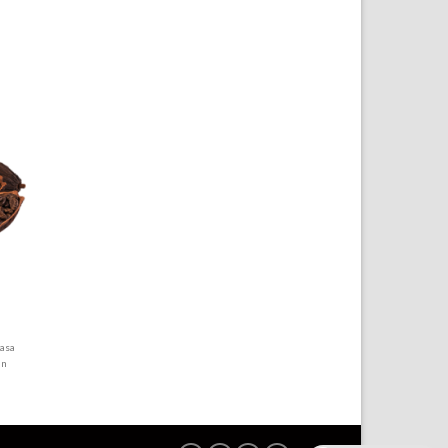
rasa
an