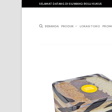
Skip
SELAMAT DATANG DI SILIWANGI BOLU KUKUS
to
content
BERANDA
PRODUK
LOKASI TOKO
PROM