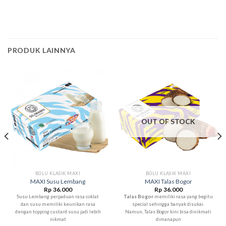
PRODUK LAINNYA
OUT OF STOCK
BOLU KLASIK MAXI
BOLU KLASIK MAXI
MAXI Susu Lembang
MAXI Talas Bogor
Rp
36.000
Rp
36.000
Susu Lembang perpaduan rasa coklat
Talas Bogor
memiliki rasa yang begitu
dan susu memiliki keunikan rasa
special sehingga banyak disukai.
dengan topping custard susu jadi lebih
Namun, Talas Bogor kini bisa dinikmati
nikmat
dimanapun