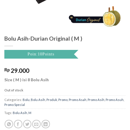
Bolu Asih-Durian Original ( M )
Poin:10Points
Rp
29.000
Size ( M ) isi 8 Bolu Asih
Out of stock
Categories:
Bolu
,
Bolu Asih
,
Produk
,
Promo
,
Promo Asah
,
Promo Asih
,
Promo Asuh
,
Promo Special
Tags:
Bolu Asih
,
M