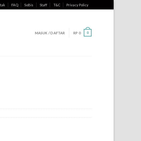
tak
FAQ
SoBis
Staff
T&C
Privacy Policy
MASUK / DAFTAR
RP
0
0