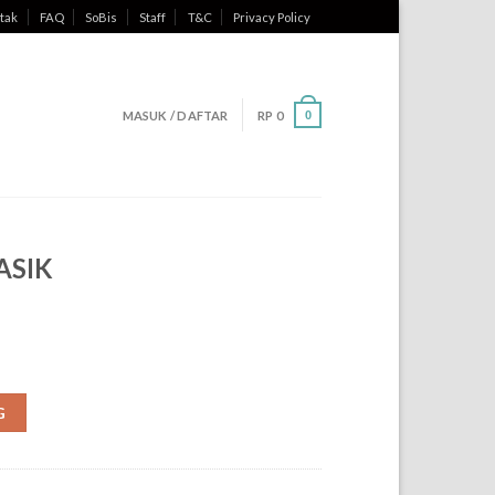
tak
FAQ
SoBis
Staff
T&C
Privacy Policy
MASUK / DAFTAR
RP
0
0
ASIK
G