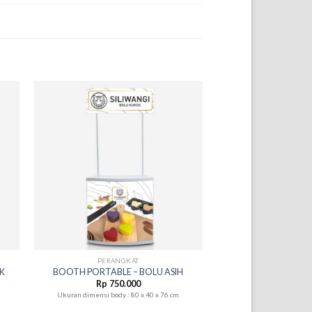
+
PERANGKAT
IK
BOOTH PORTABLE – BOLU ASIH
Rp
750.000
Ukuran dimensi body : 80 x 40 x 76 cm