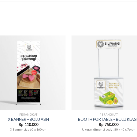
+
PERANGKAT
PERANGKAT
X BANNER – BOLU ASIH
BOOTH PORTABLE – BOLU KLAS
Rp
110.000
Rp
750.000
X Banner size 60 x 160 cm
Ukuran dimensi body : 80 x 40 x 76 cm