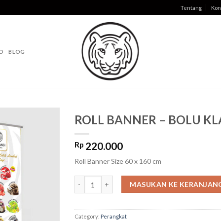
Tentang
Kon
O
BLOG
ROLL BANNER – BOLU KL
Rp
220.000
Roll Banner Size 60 x 160 cm
ROLL BANNER - BOLU KLASIK quantity
MASUKAN KE KERANJAN
Category:
Perangkat