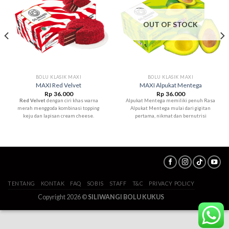
OUT OF STOCK
BOLU KLASIK MAXI
BOLU KLASIK MAXI
MAXI Red Velvet
MAXI Alpukat Mentega
Rp
36.000
Rp
36.000
Red Velvet
dengan ciri khas warna
Alpukat Mentega memiliki penuh Rasa
merah menggoda kombinasi topping
Alpukat Mentega mulai dari gigitan
keju dan lapisan cream cheese.
pertama, nikmat dan bernutrisi
TENTANG
KONTAK
FAQ
SOBIS
STAFF
T&C
PRIVACY POLICY
Copyright 2026 ©
SILIWANGI BOLU KUKUS