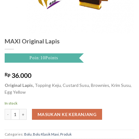
MAXI Original Lapis
Poin:10Points
Rp
36.000
Original Lapis,
Topping Keju, Custard Susu, Brownies, Krim Susu,
Egg Yellow
In stock
MAXI Original Lapis quantity
MASUKAN KE KERANJANG
Categories:
Bolu
,
Bolu Klasik Maxi
,
Produk