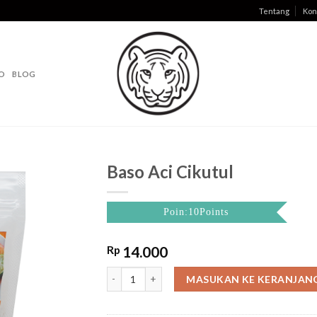
Tentang
Kon
O
BLOG
Baso Aci Cikutul
Poin:10Points
Rp
14.000
Baso Aci Cikutul quantity
MASUKAN KE KERANJAN