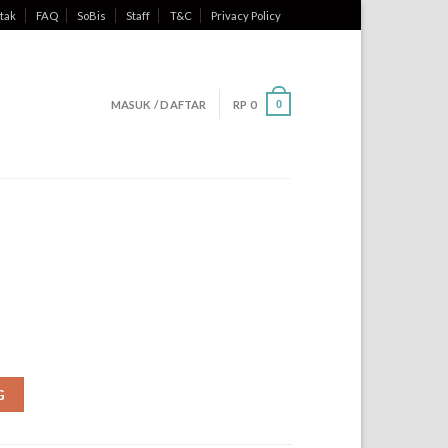
tak
FAQ
SoBis
Staff
T&C
Privacy Policy
MASUK / DAFTAR
RP
0
0
G