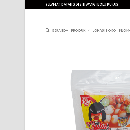
Skip
SELAMAT DATANG DI SILIWANGI BOLU KUKUS
to
content
BERANDA
PRODUK
LOKASI TOKO
PROM