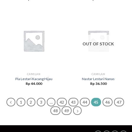
OUT OF STOCK
CAMILAN
CAMILAN
Pia Lestari Kacang Hijau
Nastar Lestari Nanas
Rp
44.000
Rp
36.500
1
2
3
…
42
43
44
45
46
47
48
49