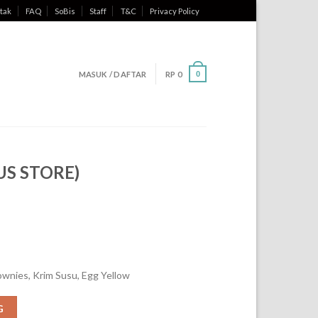
tak
FAQ
SoBis
Staff
T&C
Privacy Policy
MASUK / DAFTAR
RP
0
0
SUS STORE)
ownies, Krim Susu, Egg Yellow
G