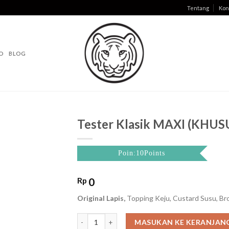
Tentang
Kon
O
BLOG
Tester Klasik MAXI (KHU
Poin:10Points
Rp
0
Original Lapis,
Topping Keju, Custard Susu, Br
Tester Klasik MAXI (KHUSUS STORE) quantity
MASUKAN KE KERANJAN