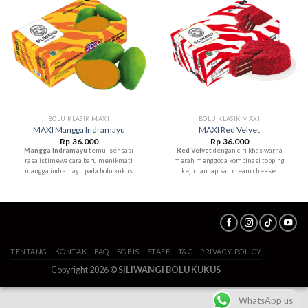
BOLU KLASIK MAXI
BOLU KLASIK MAXI
MAXI Mangga Indramayu
MAXI Red Velvet
Rp
36.000
Rp
36.000
Mangga Indramayu
temui sensasi
Red Velvet
dengan ciri khas warna
rasa istimewa cara baru menikmati
merah menggoda kombinasi topping
mangga indramayu pada bolu kukus
keju dan lapisan cream cheese.
TENTANG
KONTAK
FAQ
SOBIS
STAFF
T&C
PRIVACY POLICY
Copyright 2026 ©
SILIWANGI BOLU KUKUS
WhatsApp us